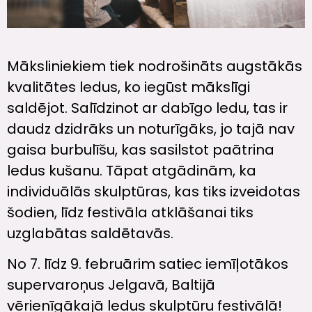
Māksliniekiem tiek nodrošināts augstākās
kvalitātes ledus, ko iegūst mākslīgi
saldējot. Salīdzinot ar dabīgo ledu, tas ir
daudz dzidrāks un noturīgāks, jo tajā nav
gaisa burbulīšu, kas sasilstot paātrina
ledus kušanu. Tāpat atgādinām, ka
individuālās skulptūras, kas tiks izveidotas
šodien, līdz festivāla atklāšanai tiks
uzglabātas saldētavās.
No 7. līdz 9. februārim satiec iemīļotākos
supervaroņus Jelgavā, Baltijā
vērienīgākajā ledus skulptūru festivālā!