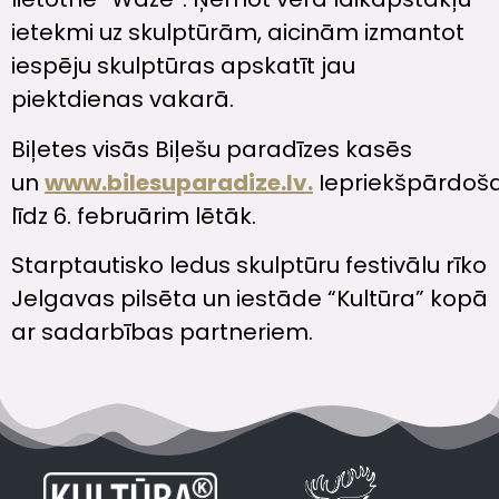
ietekmi uz skulptūrām, aicinām izmantot
iespēju skulptūras apskatīt jau
piektdienas vakarā.
Biļetes visās Biļešu paradīzes kasēs
un
www.bilesuparadize.lv.
Iepriekšpārdoš
līdz 6. februārim lētāk.
Starptautisko ledus skulptūru festivālu rīko
Jelgavas pilsēta un iestāde “Kultūra” kopā
ar sadarbības partneriem.