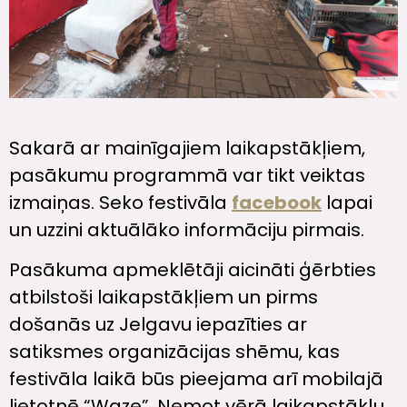
Sakarā ar mainīgajiem laikapstākļiem,
pasākumu programmā var tikt veiktas
izmaiņas. Seko festivāla
facebook
lapai
un uzzini aktuālāko informāciju pirmais.
Pasākuma apmeklētāji aicināti ģērbties
atbilstoši laikapstākļiem un pirms
došanās uz Jelgavu iepazīties ar
satiksmes organizācijas shēmu, kas
festivāla laikā būs pieejama arī mobilajā
lietotnē “Waze”. Ņemot vērā laikapstākļu