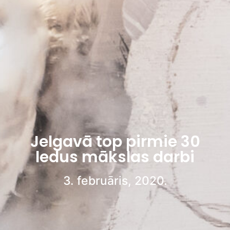
Jelgavā top pirmie 30
ledus mākslas darbi
3. februāris, 2020.