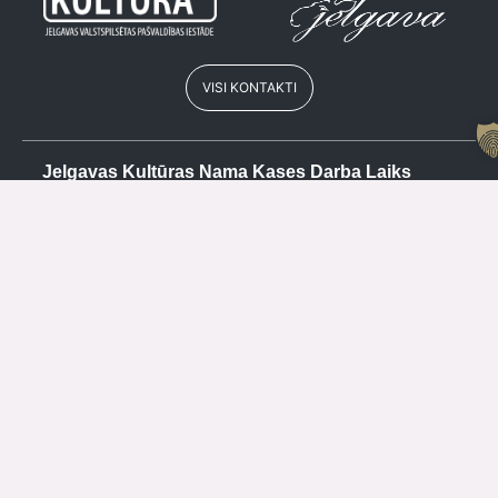
VISI KONTAKTI
Jelgavas Kultūras Nama Kases Darba Laiks
Vasarā
Kase
+371 63084679
P
SLĒGTS
O
15.00 – 19.00
T
SLĒGTS
C
15.00 – 19.00