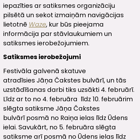
iepazīties ar satiksmes organizāciju
pilsētā un sekot izmaiņām navigācijas
lietotnē
Waze
, kur būs pieejama
informācija par stāvlaukumiem un
satiksmes ierobežojumiem.
Satiksmes ierobežojumi
Festivāla galvenā skatuve
atradīsies Jāņa Čakstes bulvārī, un tās
uzstādīšanas darbi tiks uzsākti 4. februārī.
Līdz ar to no 4. februāra līdz 10. februārim
slēgta satiksme Jāņa Čakstes
bulvārī posmā no Raiņa ielas līdz Ūdens
ielai. Savukārt, no 5. februāra slēgta
satiksme arī posmā no Ūdens ielas līdz