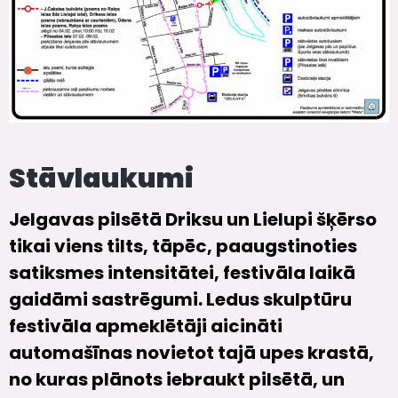
Stāvlaukumi
Jelgavas pilsētā Driksu un Lielupi šķērso
tikai viens tilts, tāpēc, paaugstinoties
satiksmes intensitātei, festivāla laikā
gaidāmi sastrēgumi. Ledus skulptūru
festivāla apmeklētāji aicināti
automašīnas novietot tajā upes krastā,
no kuras plānots iebraukt pilsētā, un