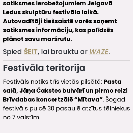
satiksmes ierobežojumiem Jelgavā
Ledus skulptūru festivāla laikā.
Autovadītāji tiešsaistē varēs saņemt
satiksmes informāciju, kas palīdzēs
plānot savu maršrutu.
Spied
ŠEIT
, lai brauktu ar
WAZE
.
Festivāla teritorija
Festivāls notiks trīs vietās pilsētā:
Pasta
salā, Jāņa Čakstes bulvārī un pirmo reizi
Brīvdabas koncertzālē “Mītava”
. Šogad
festivāls pulcē 30 pasaulē atzītus tēlniekus
no 7 valstīm.