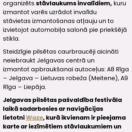
organizēts
stāvlaukums invalīdiem,
kuru
izmantot varēs uzrādot invalīdu
stāvietas izmantošanas atļauju un to
izvietojot automobiļa salonā pie priekšējā
stikla.
Steidzīgie pilsētas caurbraucēji aicināti
neiebraukt Jelgavas centrā un
izmantot apbraukšanai autoceļus: A8 Rīga
– Jelgava – Lietuvas robeža (Meitene), A9
Rīga – Liepāja.
Jelgavas pilsētas pašvaldība festivāla
laikā sadarbosies ar navigācijas
lietotni
Waze
, kurā ikvienam ir pieejama
karte ar iezīmētiem stāvlaukumiem un