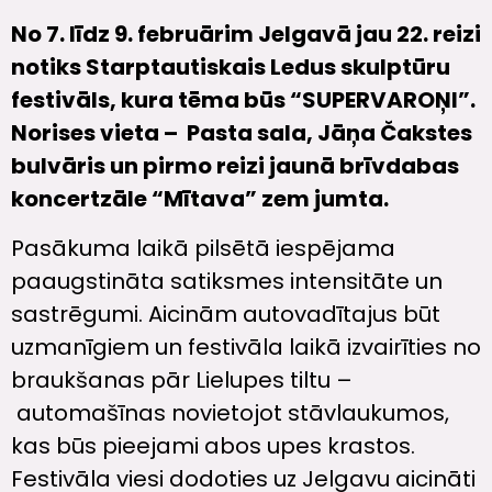
No 7. līdz 9. februārim Jelgavā jau 22. reizi
notiks Starptautiskais Ledus skulptūru
festivāls, kura tēma būs “SUPERVAROŅI”.
Norises vieta – Pasta sala, Jāņa Čakstes
bulvāris un pirmo reizi jaunā brīvdabas
koncertzāle “Mītava” zem jumta.
Pasākuma laikā pilsētā iespējama
paaugstināta satiksmes intensitāte un
sastrēgumi. Aicinām autovadītajus būt
uzmanīgiem un festivāla laikā izvairīties no
braukšanas pār Lielupes tiltu –
automašīnas novietojot stāvlaukumos,
kas būs pieejami abos upes krastos.
Festivāla viesi dodoties uz Jelgavu aicināti