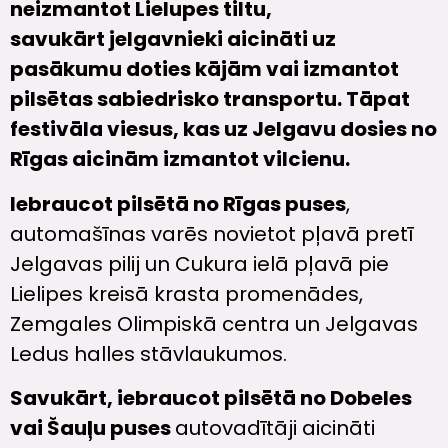
neizmantot Lielupes tiltu,
savukārt jelgavnieki aicināti uz
pasākumu doties kājām vai izmantot
pilsētas sabiedrisko transportu. Tāpat
festivāla viesus, kas uz Jelgavu dosies no
Rīgas aicinām izmantot vilcienu.
Iebraucot pilsētā no Rīgas puses
,
automašīnas varēs novietot pļavā pretī
Jelgavas pilij un Cukura ielā pļavā pie
Lielipes kreisā krasta promenādes,
Zemgales Olimpiskā centra un Jelgavas
Ledus halles stāvlaukumos.
Savukārt, iebraucot pilsētā no Dobeles
vai Šauļu puses
autovadītāji aicināti