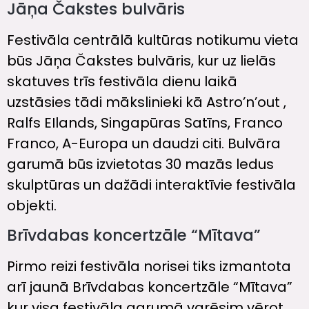
Jāņa Čakstes bulvāris
Festivāla centrālā kultūras notikumu vieta
būs Jāņa Čakstes bulvāris, kur uz lielās
skatuves trīs festivāla dienu laikā
uzstāsies tādi mākslinieki kā Astro’n’out ,
Ralfs EIlands, Singapūras Satīns, Franco
Franco, A-Europa un daudzi citi. Bulvāra
garumā būs izvietotas 30 mazās ledus
skulptūras un dažādi interaktīvie festivāla
objekti.
Brīvdabas koncertzāle “Mītava”
Pirmo reizi festivāla norisei tiks izmantota
arī jaunā Brīvdabas koncertzāle “Mītava”
kur visa festivāla garumā varēsim vērot