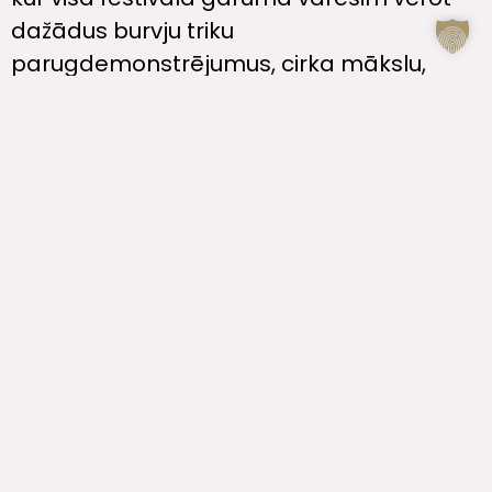
dažādus burvju triku
parugdemonstrējumus, cirka mākslu,
izrādes un piedalīties meistarklasēs kopā
ar Liepājas ceļojošo cirku Beztemata.
Savukārt, 8. un 9. februārī izrādes un
rotaļas bērniem kopā ar radošo
apvienību “Pasaku nams”, “Teātris un ES”
un Jelgavas teātriem.
Ieejas/izejas festivāla
teritorijā
Lai iekļūtu festivāla teritorijā, darbosies
trīs ieejas un izejas (skatīt karti), kas
atradīsies: