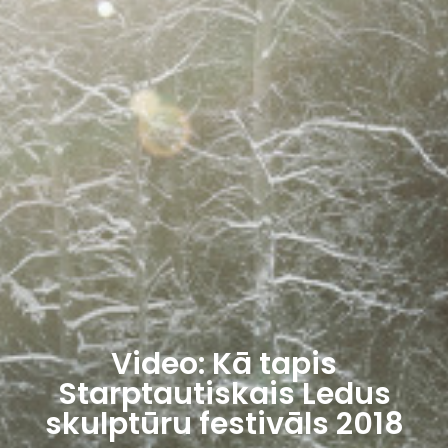
Video: Kā tapis
Starptautiskais Ledus
skulptūru festivāls 2018