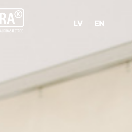
LV
EN