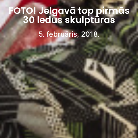
FOTO! Jelgavā top pirmās
30 ledus skulptūras
5. februāris, 2018.